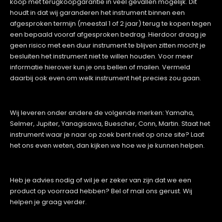
koop met terugkoopgarantie in veel gevallen mogelijk. Dit
houdt in dat wij garanderen het instrument binnen een
afgesproken termijn (meestal 1 of 2 jaar) terug te kopen tegen
een bepaald vooraf afgesproken bedrag. Hierdoor draag je
geen risico met een duur instrument te blijven zitten mocht je
besluiten het instrument niet te willen houden. Voor meer
informatie hierover kun je ons bellen of mailen. Vermeld
daarbij ook even om welk instrument het precies zou gaan.
Wij leveren onder andere de volgende merken: Yamaha,
Selmer, Jupiter, Yanagisawa, Buescher, Conn, Martin. Staat het
instrument waar je naar op zoek bent niet op onze site? Laat
het ons even weten, dan kijken we hoe we je kunnen helpen.
Heb je advies nodig of wil je er zeker van zijn dat we een
product op voorraad hebben? Bel of mail ons gerust. Wij
helpen je graag verder.