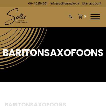
06-40254651
Info@solliemuziek.nl
Mijn account
0
BARITONSAXOFOONS
BARITONSAXOFOONS