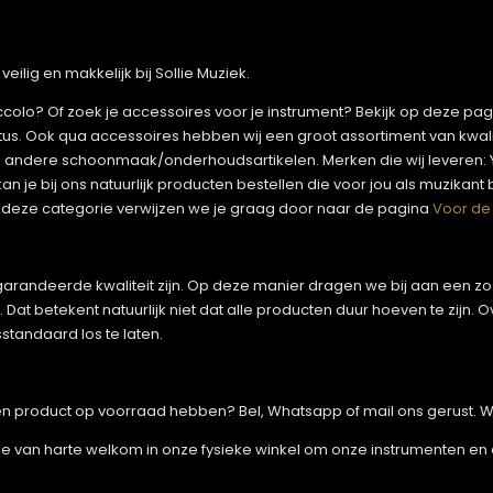
eilig en makkelijk bij Sollie Muziek.
piccolo? Of zoek je accessoires voor je instrument? Bekijk op deze pa
ltus. Ook qua accessoires hebben wij een groot assortiment van kwal
 andere schoonmaak/onderhoudsartikelen. Merken die wij leveren: Y
je bij ons natuurlijk producten bestellen die voor jou als muzikant b
deze categorie verwijzen we je graag door naar de pagina
Voor de
randeerde kwaliteit zijn. Op deze manier dragen we bij aan een zo gr
at betekent natuurlijk niet dat alle producten duur hoeven te zijn.
sstandaard los te laten.
 een product op voorraad hebben? Bel, Whatsapp of mail ons gerust. W
je van harte welkom in onze fysieke winkel om onze instrumenten en 