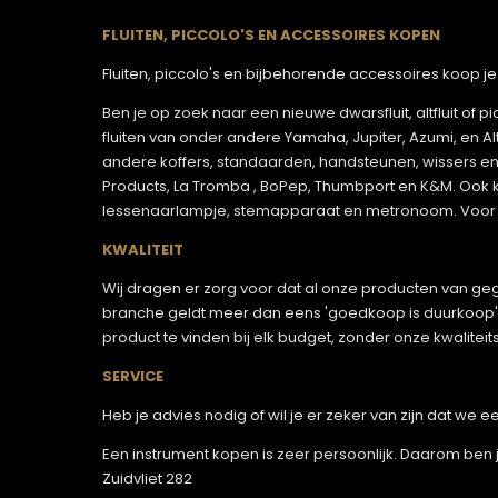
FLUITEN, PICCOLO'S EN ACCESSOIRES KOPEN
Fluiten, piccolo's en bijbehorende accessoires koop je v
Ben je op zoek naar een nieuwe dwarsfluit, altfluit of 
fluiten van onder andere Yamaha, Jupiter, Azumi, en A
andere koffers, standaarden, handsteunen, wissers en
Products, La Tromba , BoPep, Thumbport en K&M. Ook kan 
lessenaarlampje, stemapparaat en metronoom. Voor 
KWALITEIT
Wij dragen er zorg voor dat al onze producten van gega
branche geldt meer dan eens 'goedkoop is duurkoop'. D
product te vinden bij elk budget, zonder onze kwaliteit
SERVICE
Heb je advies nodig of wil je er zeker van zijn dat we
Een instrument kopen is zeer persoonlijk. Daarom ben 
Zuidvliet 282