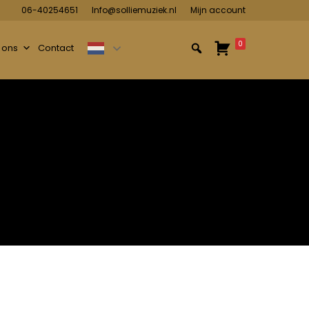
06-40254651
Info@solliemuziek.nl
Mijn account
0
 ons
Contact