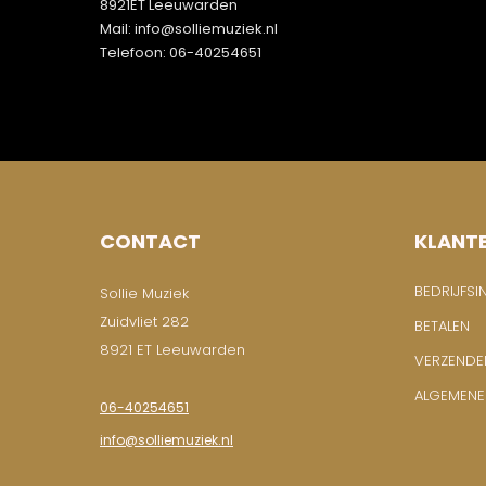
8921ET Leeuwarden
Mail: info@solliemuziek.nl
Telefoon: 06-40254651
CONTACT
KLANT
BEDRIJFSI
Sollie Muziek
Zuidvliet 282
BETALEN
8921 ET Leeuwarden
VERZENDE
ALGEMEN
06-40254651
info@solliemuziek.nl