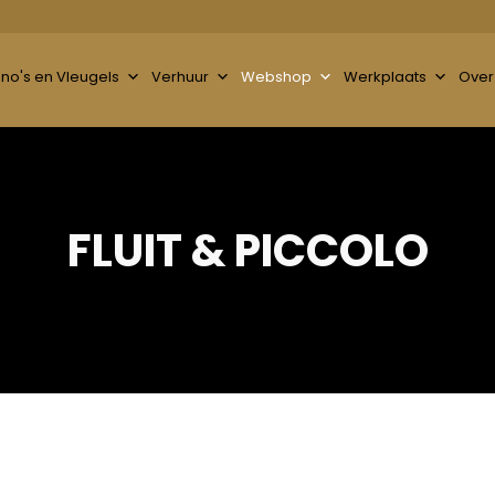
ano's en Vleugels
Verhuur
Webshop
Werkplaats
Over
FLUIT & PICCOLO