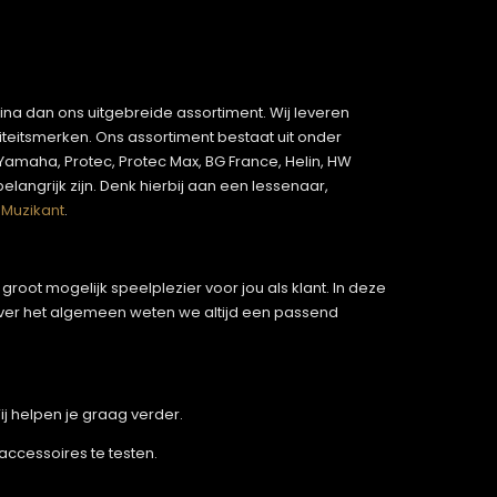
gina dan ons uitgebreide assortiment. Wij leveren
iteitsmerken. Ons assortiment bestaat uit onder
amaha, Protec, Protec Max, BG France, Helin, HW
elangrijk zijn. Denk hierbij aan een lessenaar,
 Muzikant
.
oot mogelijk speelplezier voor jou als klant. In deze
 Over het algemeen weten we altijd een passend
ij helpen je graag verder.
accessoires te testen.