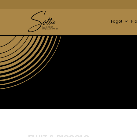
Fagot
Pi