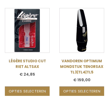
Dit
Dit
product
product
heeft
heeft
meerdere
meerdere
variaties.
variaties.
Deze
Deze
optie
optie
kan
kan
gekozen
gekozen
LÉGÈRE STUDIO CUT
VANDOREN OPTIMUM
worden
worden
RIET ALTSAX
MONDSTUK TENORSAX
op
op
TL3|TL4|TL5
€
24,85
de
de
€
159,00
productpagina
productpagina
OPTIES SELECTEREN
OPTIES SELECTEREN