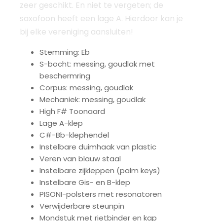
zeer geschikt. En niet te vergeten; de
saxofoon heeft een lage A. Hierdoor kan je
bij elke vereniging aansluiten!
Stemming: Eb
S-bocht: messing, goudlak met
beschermring
Corpus: messing, goudlak
Mechaniek: messing, goudlak
High F# Toonaard
Lage A-klep
C#-Bb-klephendel
Instelbare duimhaak van plastic
Veren van blauw staal
Instelbare zijkleppen (palm keys)
Instelbare Gis- en B-klep
PISONI-polsters met resonatoren
Verwijderbare steunpin
Mondstuk met rietbinder en kap