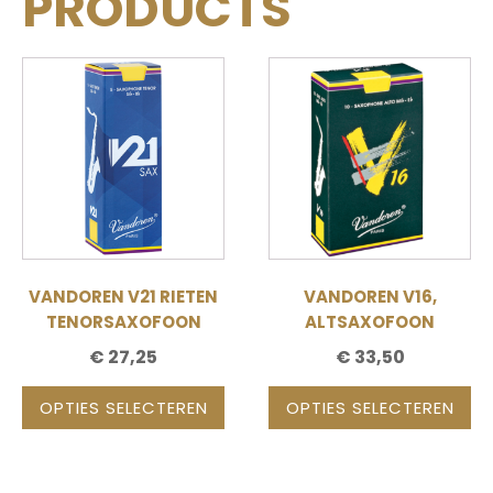
PRODUCTS
Dit
Dit
product
product
heeft
heeft
meerdere
meerdere
variaties.
variaties.
Deze
Deze
optie
optie
kan
kan
gekozen
gekozen
VANDOREN V21 RIETEN
VANDOREN V16,
worden
worden
TENORSAXOFOON
ALTSAXOFOON
op
op
€
27,25
€
33,50
de
de
productpagina
productpagina
OPTIES SELECTEREN
OPTIES SELECTEREN