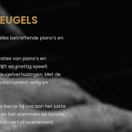
LEUGELS
 alles betreffende piano’s en
ties van piano’s en
ijft en prettig speelt.
vleugelverhuizingen. Met de
 instrument veilig en
ben je bij ons aan het juiste
g en het stemmen op locatie,
w concert of evenement.