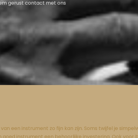
eem gerust contact met ons
an een instrument zo fijn kan zijn. Soms twijfel je simpe
 goed instrument een behoorlijke investering. Ook voor b