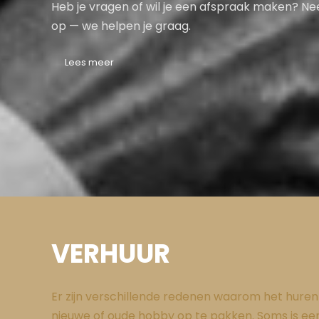
Heb je vragen of wil je een afspraak maken? N
op — we helpen je graag.
Lees meer
VERHUUR
Er zijn verschillende redenen waarom het huren v
nieuwe of oude hobby op te pakken. Soms is een