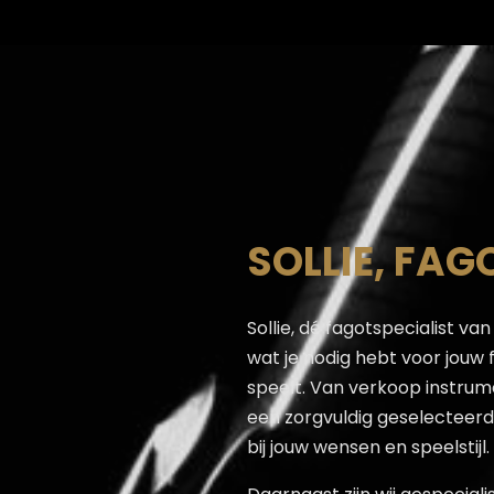
SOLLIE, FAG
Sollie, dé fagotspecialist van
wat je nodig hebt voor jouw 
speelt. Van verkoop instrum
een zorgvuldig geselecteerd 
bij jouw wensen en speelstijl.