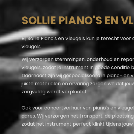
SOLLIE PIANO'S EN V
Bij Sollie Piano's en Vleugels kun je terecht voor
vleugels.
Wij verzorgen stemmingen, onderhoud en repara
vleugels, zodat je instrument in goede conditie bl
Daarnaast zijn wij gespecialiseerd in piano- en 
juiste materialen en ervaring zorgen we dat jouw
zorgvuldig wordt verplaatst.
Ook voor concertverhuur van piano's en vleugels 
adres. Wij verzorgen het transport, de plaatsin
zodat het instrument perfect klinkt tijdens jou