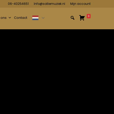
06-40254651
Info@solliemuziek.nl
Mijn account
0
 ons
Contact