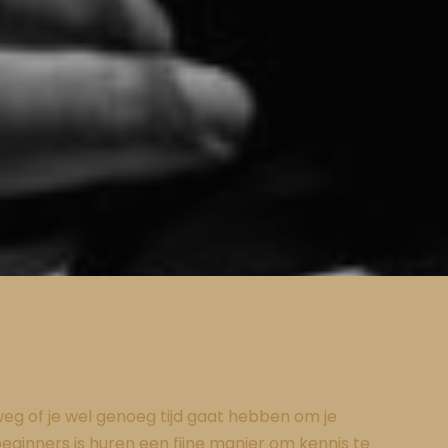
lweg of je wel genoeg tijd gaat hebben om je
eginners is huren een fijne manier om kennis te