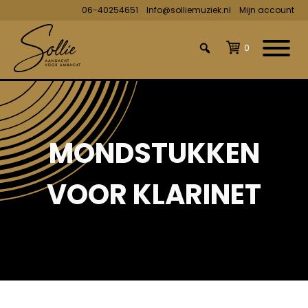
06-40254651
Info@solliemuziek.nl
Mijn account
0
MONDSTUKKEN
VOOR KLARINET