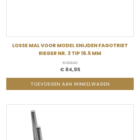
LOSSE MAL VOOR MODEL SNIJDEN FAGOTRIET
RIEGER NR. 3 TIP 16.5 MM
€
125,00
OORSPRONKELIJKE
HUIDIGE
€
84,95
PRIJS
PRIJS
TOEVOEGEN AAN WINKELWAGEN
WAS:
IS:
€ 125,00.
€ 84,95.