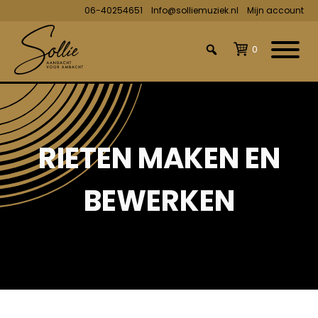
06-40254651
Info@solliemuziek.nl
Mijn account
0
RIETEN MAKEN EN
BEWERKEN