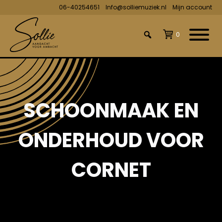
06-40254651
Info@solliemuziek.nl
Mijn account
0
SCHOONMAAK EN
ONDERHOUD VOOR
CORNET