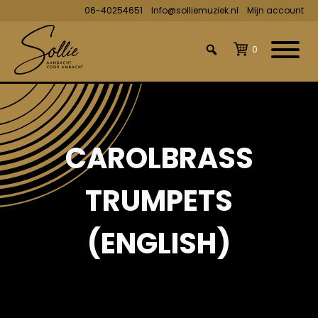
06-40254651
Info@solliemuziek.nl
Mijn account
0
CAROLBRASS
TRUMPETS
(ENGLISH)