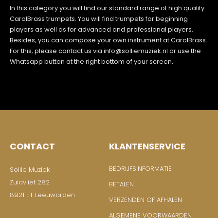
In this category you will find our standard range of high quality
CarolBrass trumpets. You will find trumpets for beginning
players as well as for advanced and professional players.
Besides, you can compose your own instrument at CarolBrass.
For this, please contact us via info@solliemuziek.nl or use the
Whatsapp button at the right bottom of your screen.
CONTACT
KLANTENSERVICE
BEDRIJFSINFORMATIE
Sollie Muziek
Zuidvliet 282
BETALEN
8921 ET Leeuwarden
VERZENDEN OF AFHALEN
ALGEMENE VOORWAARDEN