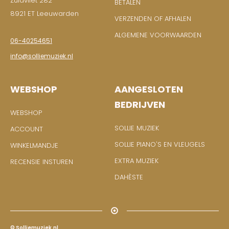
Zuidvliet 282
BETALEN
8921 ET Leeuwarden
VERZENDEN OF AFHALEN
ALGEMENE VOORWAARDEN
06-40254651
info@solliemuziek.nl
WEBSHOP
AANGESLOTEN
BEDRIJVEN
WEBSHOP
SOLLIE MUZIEK
ACCOUNT
SOLLIE PIANO'S EN VLEUGELS
WINKELMANDJE
EXTRA MUZIEK
RECENSIE INSTUREN
DAHÈSTE
© Solliemuziek.nl