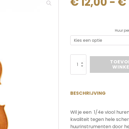
€
12,00
-
€
Alternative:
Huur pe
Viool
TOEVO
1/4
WINK
huren
aantal
BESCHRIJVING
Wil je een 1/4e viool huren
kwaliteit tegen hele scher
huurinstrumenten door he