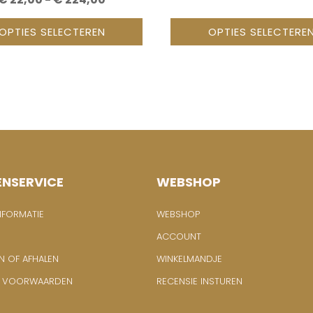
€ 22,00
OPTIES SELECTEREN
OPTIES SELECTERE
TOT
€ 224,00
ENSERVICE
WEBSHOP
NFORMATIE
WEBSHOP
ACCOUNT
N OF AFHALEN
WINKELMANDJE
E VOORWAARDEN
RECENSIE INSTUREN