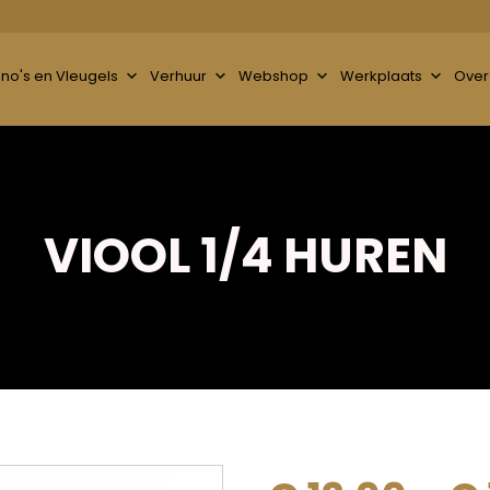
ano's en Vleugels
Verhuur
Webshop
Werkplaats
Over
VIOOL 1/4 HUREN