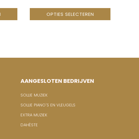
TOT
TOT
€ 184,00
€ 143,00
N
OPTIES SELECTEREN
AANGESLOTEN BEDRIJVEN
SOLLIE MUZIEK
SOLLIE PIANO'S EN VLEUGELS
EXTRA MUZIEK
DAHÈSTE