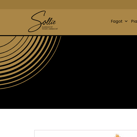
Fagot
Pi