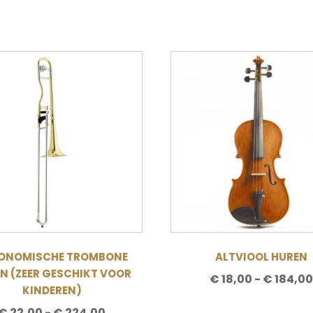
Dit
t
product
heeft
re
meerdere
s.
variaties.
Deze
optie
kan
n
gekozen
worden
op
de
ONOMISCHE TROMBONE
ALTVIOOL HUREN
tpagina
productpagina
N (ZEER GESCHIKT VOOR
€
18,00
-
€
184,00
KINDEREN)
PRIJSKLASSE:
€
22,00
-
€
224,00