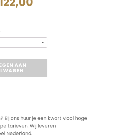
PRIJSKLASSE:
122,00
€ 12,00
r
TOT
€ 122,00
EGEN AAN
ELWAGEN
? Bij ons huur je een kwart viool hoge
pe tarieven. Wij leveren
el Nederland.