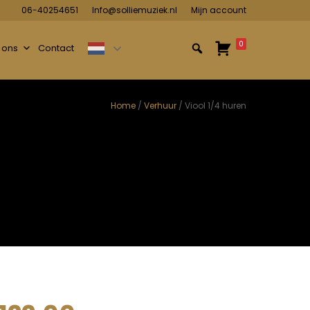
06-40254651
Info@solliemuziek.nl
Mijn account
0
 ons
Contact
Home
/
Verhuur
/ Viool 1/4 huren