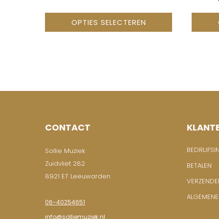
TOT
€ 434,50
OPTIES SELECTEREN
CONTACT
KLANT
BEDRIJFSI
Sollie Muziek
Zuidvliet 282
BETALEN
8921 ET Leeuwarden
VERZENDE
ALGEMEN
06-40254651
info@solliemuziek.nl