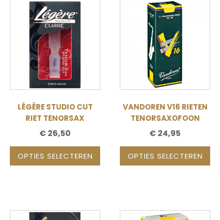
Dit
Dit
product
product
heeft
heeft
meerdere
meerdere
variaties.
variaties.
Deze
Deze
optie
optie
kan
kan
gekozen
gekozen
LÉGÈRE STUDIO CUT
VANDOREN V16 RIETEN
worden
worden
RIET TENORSAX
TENORSAXOFOON
op
op
€
26,50
€
24,95
de
de
productpagina
productpagina
OPTIES SELECTEREN
OPTIES SELECTEREN
Dit
Dit