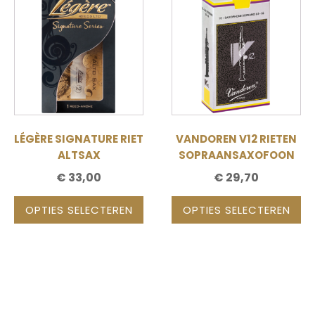
product
product
heeft
heeft
meerdere
meerdere
variaties.
variaties.
Deze
Deze
optie
optie
kan
kan
gekozen
gekozen
LÉGÈRE SIGNATURE RIET
VANDOREN V12 RIETEN
worden
worden
ALTSAX
SOPRAANSAXOFOON
op
op
€
33,00
€
29,70
de
de
productpagina
productpagina
OPTIES SELECTEREN
OPTIES SELECTEREN