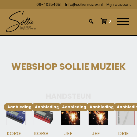
06-40254651
Info@solliemuziek.nl
Mijn account
0
WEBSHOP SOLLIE MUZIEK
HANDSTEUN
Aanbieding!
Aanbieding!
Aanbieding!
Aanbieding!
Aanbiedi
KORG
KORG
JEF
JEF
DRIE