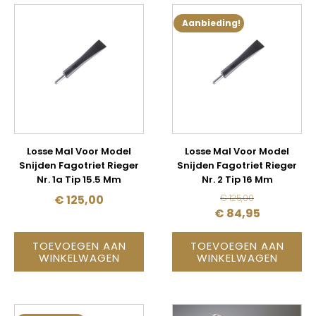
Aanbieding!
Losse Mal Voor Model
Losse Mal Voor Model
Snijden Fagotriet Rieger
Snijden Fagotriet Rieger
Nr. 1a Tip 15.5 Mm
Nr. 2 Tip 16 Mm
€
125,00
€
125,00
OORSPRONKELIJ
HUIDIGE
€
84,95
PRIJS
PRIJS
TOEVOEGEN AAN
TOEVOEGEN AAN
WAS:
IS:
WINKELWAGEN
WINKELWAGEN
€ 125,00.
€ 84,95.