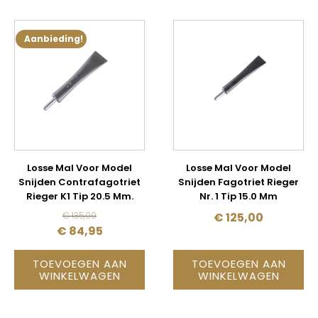
Aanbieding!
Losse Mal Voor Model
Losse Mal Voor Model
Snijden Contrafagotriet
Snijden Fagotriet Rieger
Rieger K1 Tip 20.5 Mm.
Nr. 1 Tip 15.0 Mm
€
135,00
€
125,00
OORSPRONKELIJKE
HUIDIGE
€
84,95
PRIJS
PRIJS
TOEVOEGEN AAN
TOEVOEGEN AAN
WAS:
IS:
WINKELWAGEN
WINKELWAGEN
€ 135,00.
€ 84,95.