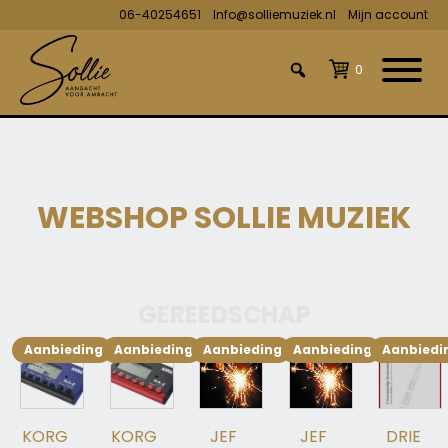
06-40254651
Info@solliemuziek.nl
Mijn account
0
WEBSHOP SOLLIE MUZIEK
GEREEDSCHAP
Aanbieding!
Aanbieding!
Aanbieding!
Aanbieding!
Aanbiedi
KORG
KORG
JEF
JEF
DRIE