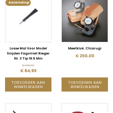
Aanbieding!
Losse Mal Voor Model
Meetklok. Chiarugi
Snijden Fagotriet Rieger
€
250,00
Nr. 3 Tip 16.5 Mm
€
125,00
OORSPRONKELIJKE
HUIDIGE
€
84,95
PRIJS
PRIJS
TOEVOEGEN AAN
TOEVOEGEN AAN
WAS:
IS:
WINKELWAGEN
WINKELWAGEN
€ 125,00.
€ 84,95.