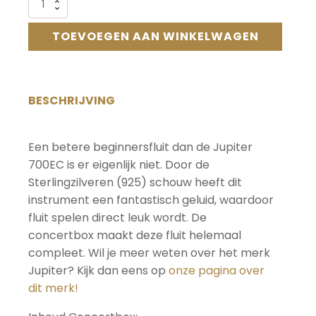
Alternative:
Jupiter
700EC
Concertbox
TOEVOEGEN AAN WINKELWAGEN
aantal
BESCHRIJVING
Een betere beginnersfluit dan de Jupiter
700EC is er eigenlijk niet. Door de
Sterlingzilveren (925) schouw heeft dit
instrument een fantastisch geluid, waardoor
fluit spelen direct leuk wordt. De
concertbox maakt deze fluit helemaal
compleet. Wil je meer weten over het merk
Jupiter? Kijk dan eens op
onze pagina over
dit merk!