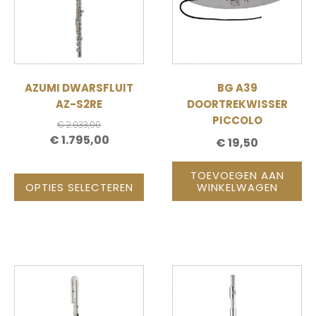
variaties.
Deze
optie
kan
gekozen
AZUMI DWARSFLUIT
BG A39
worden
AZ-S2RE
DOORTREKWISSER
op
PICCOLO
€
2.033,00
de
OORSPRONKELIJKE
HUIDIGE
€
1.795,00
€
19,50
productpagina
PRIJS
PRIJS
WAS:
IS:
TOEVOEGEN AAN
OPTIES SELECTEREN
WINKELWAGEN
€ 2.033,00.
€ 1.795,00.