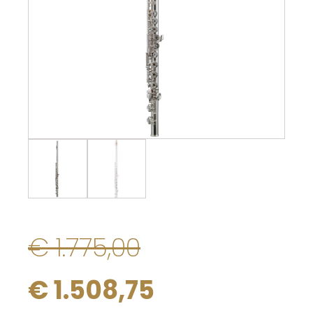
€
1.775,00
OORSPRONKELIJKE
HUIDIGE
€
1.508,75