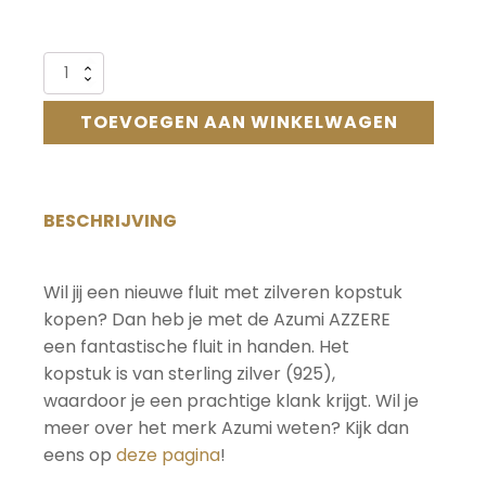
PRIJS
PRIJS
Alternative:
Azumi
WAS:
IS:
dwarsfluit
AZ-
TOEVOEGEN AAN WINKELWAGEN
Z2RE
€ 1.775,00.
€ 1.508,75.
aantal
BESCHRIJVING
Wil jij een nieuwe fluit met zilveren kopstuk
kopen? Dan heb je met de Azumi AZZERE
een fantastische fluit in handen. Het
kopstuk is van sterling zilver (925),
waardoor je een prachtige klank krijgt. Wil je
meer over het merk Azumi weten? Kijk dan
eens op
deze pagina
!