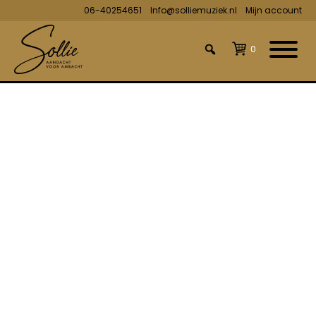
06-40254651
Info@solliemuziek.nl
Mijn account
0