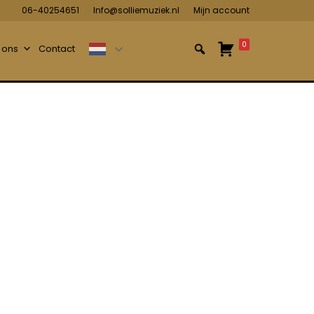
06-40254651
Info@solliemuziek.nl
Mijn account
0
 ons
Contact