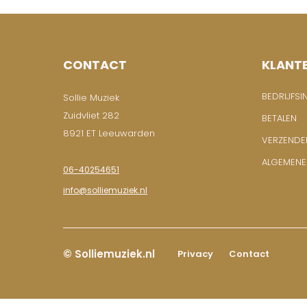
CONTACT
KLANT
BEDRIJFSI
Sollie Muziek
Zuidvliet 282
BETALEN
8921 ET Leeuwarden
VERZENDE
ALGEMEN
06-40254651
info@solliemuziek.nl
© Solliemuziek.nl
Privacy
Contact