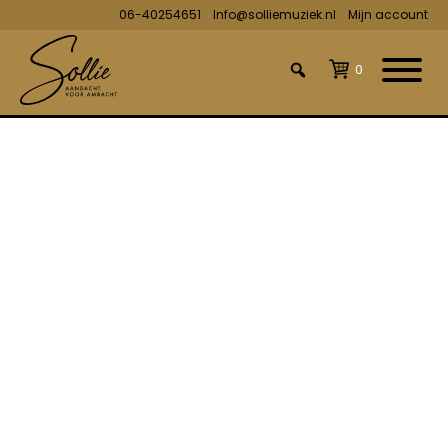
06-40254651
Info@solliemuziek.nl
Mijn account
0