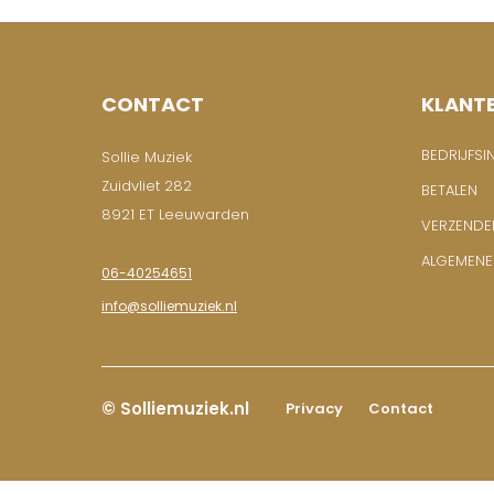
CONTACT
KLANT
BEDRIJFSI
Sollie Muziek
Zuidvliet 282
BETALEN
8921 ET Leeuwarden
VERZENDE
ALGEMEN
06-40254651
info@solliemuziek.nl
© Solliemuziek.nl
Privacy
Contact