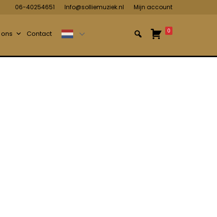
06-40254651
Info@solliemuziek.nl
Mijn account
0
 ons
Contact