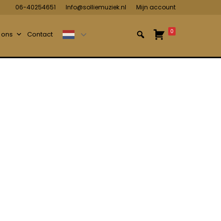
06-40254651
Info@solliemuziek.nl
Mijn account
0
 ons
Contact