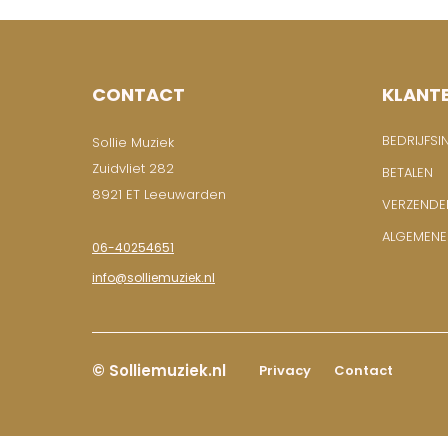
CONTACT
KLANT
BEDRIJFSI
Sollie Muziek
Zuidvliet 282
BETALEN
8921 ET Leeuwarden
VERZENDE
ALGEMEN
06-40254651
info@solliemuziek.nl
© Solliemuziek.nl
Privacy
Contact