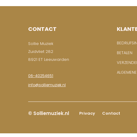
CONTACT
KLANT
BEDRIJFSI
Sollie Muziek
Zuidvliet 282
BETALEN
8921 ET Leeuwarden
VERZENDE
ALGEMEN
06-40254651
info@solliemuziek.nl
© Solliemuziek.nl
Privacy
Contact