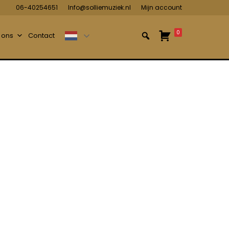
06-40254651
Info@solliemuziek.nl
Mijn account
0
 ons
Contact