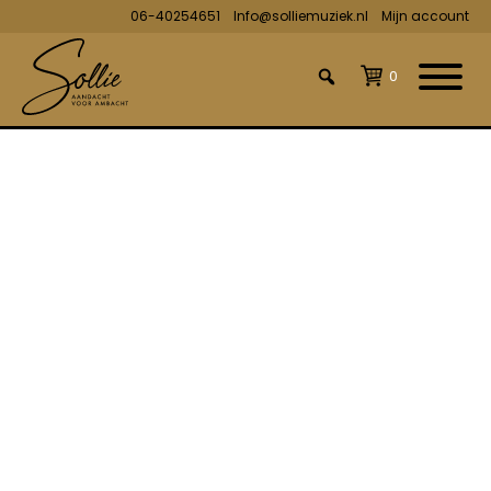
06-40254651
Info@solliemuziek.nl
Mijn account
0