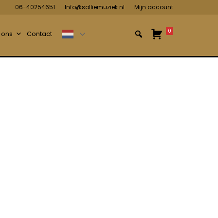
06-40254651
Info@solliemuziek.nl
Mijn account
0
 ons
Contact