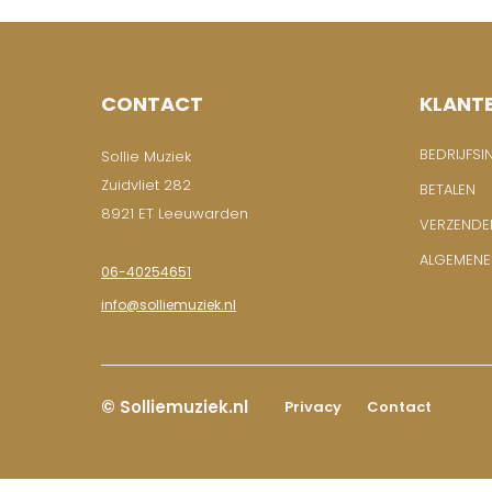
CONTACT
KLANT
BEDRIJFSI
Sollie Muziek
Zuidvliet 282
BETALEN
8921 ET Leeuwarden
VERZENDE
ALGEMEN
06-40254651
info@solliemuziek.nl
© Solliemuziek.nl
Privacy
Contact