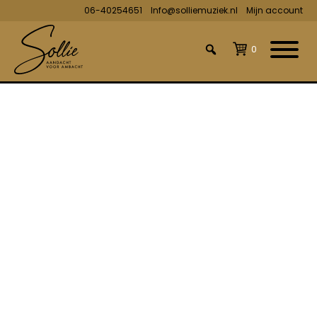
06-40254651
Info@solliemuziek.nl
Mijn account
0