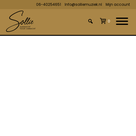
06-40254651
Info@solliemuziek.nl
Mijn account
0