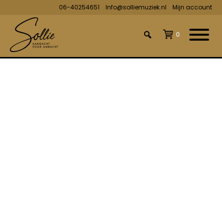
06-40254651
Info@solliemuziek.nl
Mijn account
0