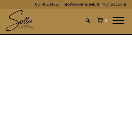
06-40254651
Info@solliemuziek.nl
Mijn account
0