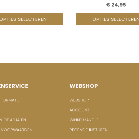
€
24,95
OPTIES SELECTEREN
OPTIES SELECTERE
ENSERVICE
WEBSHOP
NFORMATIE
WEBSHOP
ACCOUNT
N OF AFHALEN
WINKELMANDJE
E VOORWAARDEN
RECENSIE INSTUREN