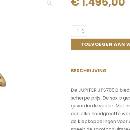
€
1.495,00
Alternative:
Jupiter
JTS
700Q
TOEVOEGEN AAN 
tenorsaxofoon
aantal
BESCHRIJVING
De JUPITER JTS700Q biedt
scherpe prijs. De sax is g
gevorderde speler. Met in
aan elke handgrootte wor
de klepkoppelingen voor d
speelt de saxofoon uitste