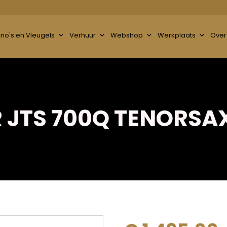
ano's en Vleugels
Verhuur
Webshop
Werkplaats
Over
R JTS 700Q TENORS