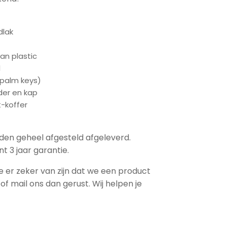
dlak
an plastic
l
(palm keys)
der en kap
-koffer
den geheel afgesteld afgeleverd.
t 3 jaar garantie.
 je er zeker van zijn dat we een product
f mail ons dan gerust. Wij helpen je