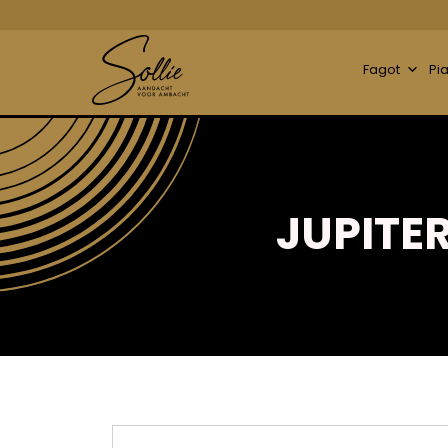
Fagot
Pi
JUPITE