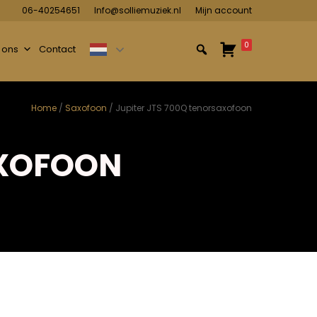
06-40254651
Info@solliemuziek.nl
Mijn account
0
 ons
Contact
Home
/
Saxofoon
/ Jupiter JTS 700Q tenorsaxofoon
AXOFOON