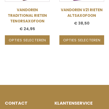
kan
kan
gekozen
gekozen
VANDOREN
VANDOREN V21 RIETEN
worden
worden
TRADITIONAL RIETEN
ALTSAXOFOON
op
op
TENORSAXOFOON
€
38,50
de
de
€
24,95
productpagina
productpagina
OPTIES SELECTEREN
OPTIES SELECTEREN
CONTACT
KLANTENSERVICE