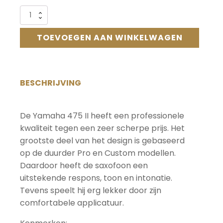
Alternative:
Yamaha
YSS
475
TOEVOEGEN AAN WINKELWAGEN
II
sopraansaxofoon
aantal
BESCHRIJVING
De Yamaha 475 II heeft een professionele
kwaliteit tegen een zeer scherpe prijs. Het
grootste deel van het design is gebaseerd
op de duurder Pro en Custom modellen.
Daardoor heeft de saxofoon een
uitstekende respons, toon en intonatie.
Tevens speelt hij erg lekker door zijn
comfortabele applicatuur.