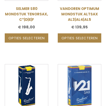
gekozen
gekozen
SELMER S80
VANDOREN OPTIMUM
worden
worden
MONDSTUK TENORSAX,
MONDSTUK ALTSAX
op
op
C*|D|E|F
AL3|AL4|AL5
de
de
€
198,00
€
139,95
productpagina
productpagina
OPTIES SELECTEREN
OPTIES SELECTEREN
Dit
Dit
product
product
heeft
heeft
meerdere
meerdere
variaties.
variaties.
Deze
Deze
optie
optie