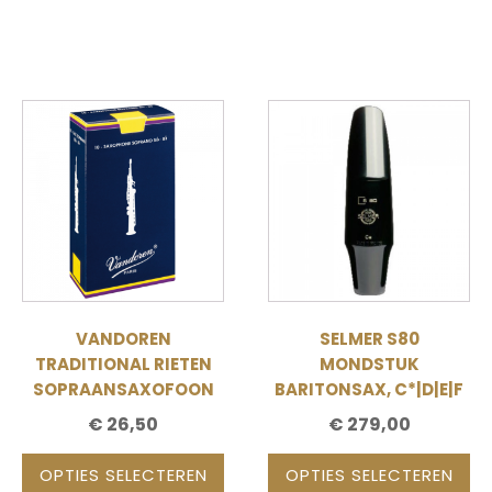
Dit
Dit
product
product
heeft
heeft
meerdere
meerdere
variaties.
variaties.
Deze
Deze
optie
optie
kan
kan
gekozen
gekozen
VANDOREN
SELMER S80
worden
worden
TRADITIONAL RIETEN
MONDSTUK
op
op
SOPRAANSAXOFOON
BARITONSAX, C*|D|E|F
de
de
€
26,50
€
279,00
productpagina
productpagina
OPTIES SELECTEREN
OPTIES SELECTEREN