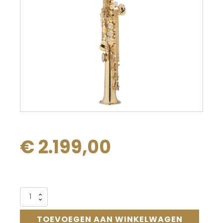
€
2.199,00
Alternative:
Jupiter
JSS1100Q
sopraansaxofoon
TOEVOEGEN AAN WINKELWAGEN