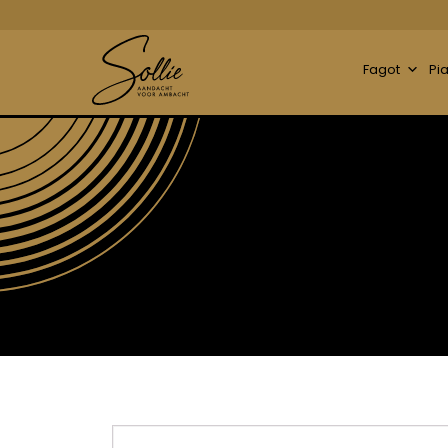
Fagot
Pi