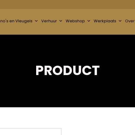
ano's en Vleugels
Verhuur
Webshop
Werkplaats
Over
PRODUCT