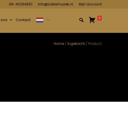
06-40254651
Info@solliemuziek.nl
Mijn account
0
 ons
Contact
Home
/
Ingekocht
/ Product