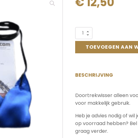
€
12,50
Alternative:
Doortrekwisser
voor
de
TOEVOEGEN AAN 
vleugel
aantal
BESCHRIJVING
Doortrekwisser alleen voo
voor makkelijk gebruik.
Heb je advies nodig of wil
op voorraad hebben? Bel o
graag verder.