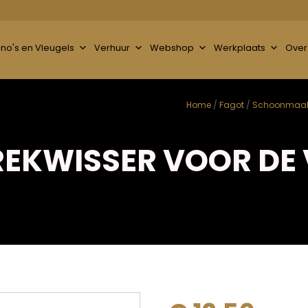
ano's en Vleugels
Verhuur
Webshop
Werkplaats
Over
Home
/
Fagot
/
Schoonmaak 
EKWISSER VOOR DE 