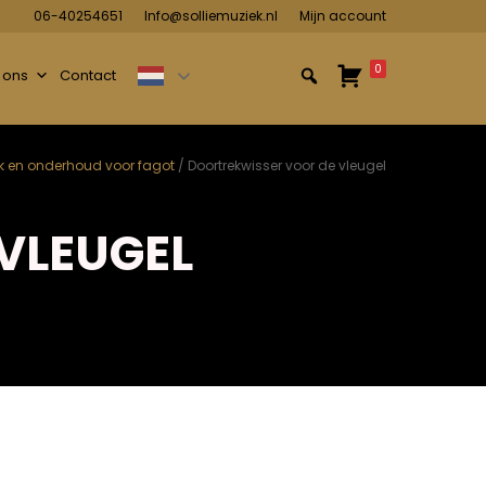
06-40254651
Info@solliemuziek.nl
Mijn account
0
 ons
Contact
en onderhoud voor fagot
/ Doortrekwisser voor de vleugel
VLEUGEL