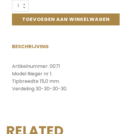
Alternative:
0071
Fagot-
hout
TOEVOEGEN AAN WINKELWAGEN
per
10
stuks:
Uitgestoken,
BESCHRIJVING
geprofileerd
en
gemodelleerd,
Rieger
Artikelnummer: 0071
1,
Model Rieger nr 1.
maten
Tipbreedte 15,0 mm.
30-
Verdeling 30-30-30-30.
30-
30-
30
aantal
RELATED