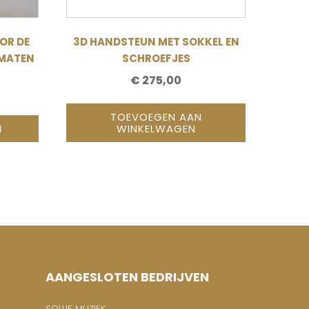
OR DE
3D HANDSTEUN MET SOKKEL EN
 MATEN
SCHROEFJES
€
275,00
PRIJSKLASSE:
€ 21,50
TOEVOEGEN AAN
N
WINKELWAGEN
TOT
€ 34,50
AANGESLOTEN BEDRIJVEN
SOLLIE MUZIEK