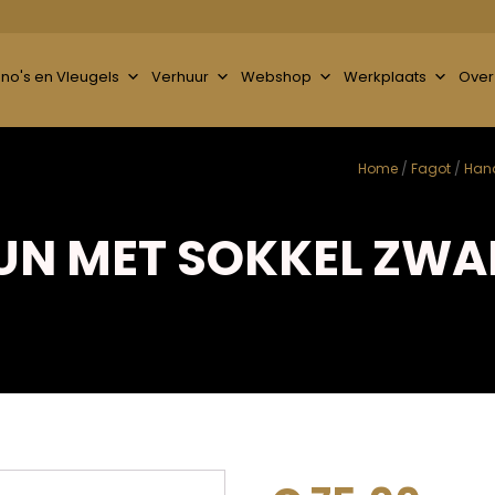
ano's en Vleugels
Verhuur
Webshop
Werkplaats
Over
Home
/
Fagot
/
Hand
N MET SOKKEL ZWA