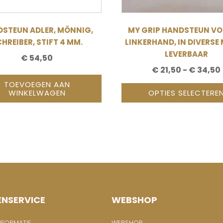
op
de
STEUN ADLER, MÖNNIG,
MY GRIP HANDSTEUN VO
productpagina
HREIBER, STIFT 4 MM.
LINKERHAND, IN DIVERSE
LEVERBAAR
€
54,50
€
21,50
-
€
34,50
TOEVOEGEN AAN
WINKELWAGEN
OPTIES SELECTERE
ENSERVICE
WEBSHOP
NFORMATIE
WEBSHOP