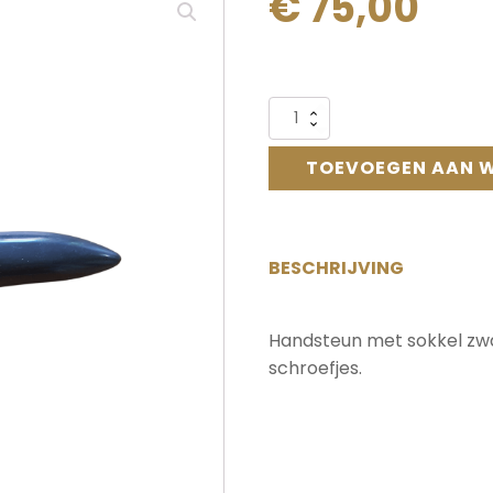
€
75,00
Alternative:
Handsteun
met
sokkel
TOEVOEGEN AAN 
zwart
4.5
mm
aantal
BESCHRIJVING
Handsteun met sokkel zwar
schroefjes.