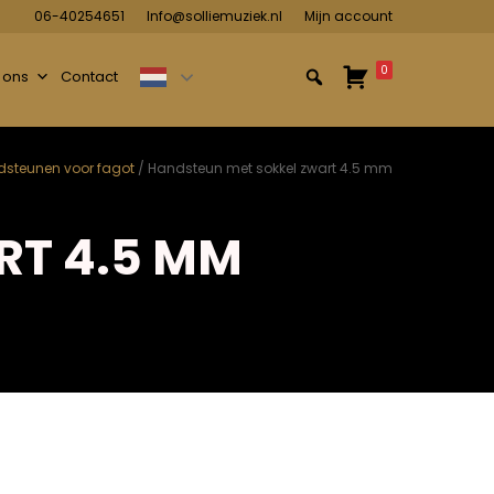
06-40254651
Info@solliemuziek.nl
Mijn account
0
 ons
Contact
steunen voor fagot
/ Handsteun met sokkel zwart 4.5 mm
RT 4.5 MM