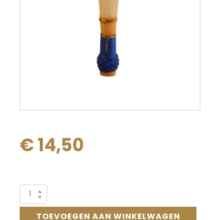
€
14,50
Alternative:
302
Fagot-
riet
TOEVOEGEN AAN WINKELWAGEN