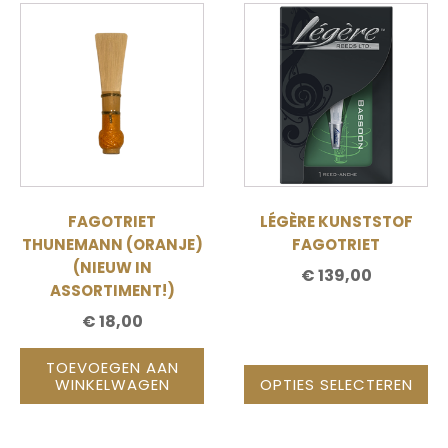
Dit
product
heeft
meerdere
variaties.
Deze
optie
kan
gekozen
FAGOTRIET
LÉGÈRE KUNSTSTOF
worden
THUNEMANN (ORANJE)
FAGOTRIET
op
(NIEUW IN
€
139,00
de
ASSORTIMENT!)
productpagina
€
18,00
TOEVOEGEN AAN
WINKELWAGEN
OPTIES SELECTEREN