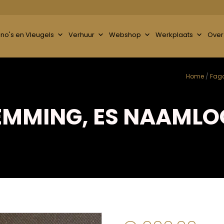
ano's en Vleugels
Verhuur
Webshop
Werkplaats
Over
Home
/
Fag
EMMING, ES NAAMLO