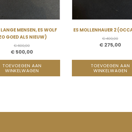
 LANGE MENSEN, ES WOLF
ES MOLLENHAUER 2 (OCC
ZO GOED ALS NIEUW)
€
400,00
OORSPRONKE
HUI
€
275,00
€
600,00
OORSPRONKELIJKE
HUIDIGE
€
500,00
PRIJS
PRIJ
PRIJS
PRIJS
WAS:
IS:
TOEVOEGEN AAN
TOEVOEGEN AAN
WAS:
IS:
€ 400,00.
€ 27
WINKELWAGEN
WINKELWAGEN
€ 600,00.
€ 500,00.