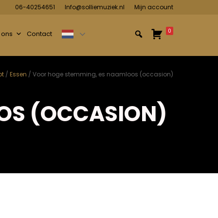
06-40254651
Info@solliemuziek.nl
Mijn account
0
 ons
Contact
ot
/
Essen
/ Voor hoge stemming, es naamloos (occasion)
OS (OCCASION)