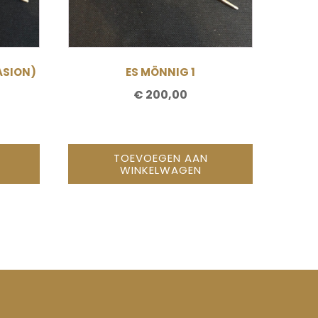
ASION)
ES MÖNNIG 1
€
200,00
LIJKE
DIGE
S
TOEVOEGEN AAN
5,00.
WINKELWAGEN