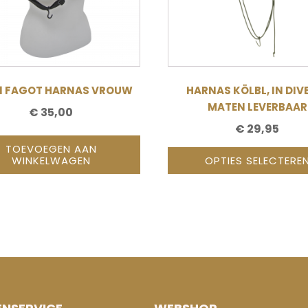
kan
gekozen
worden
op
de
11 FAGOT HARNAS VROUW
HARNAS KÖLBL, IN DIV
productpagina
MATEN LEVERBAAR
€
35,00
€
29,95
TOEVOEGEN AAN
WINKELWAGEN
OPTIES SELECTERE