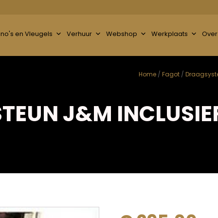
ano's en Vleugels
Verhuur
Webshop
Werkplaats
Over
Home
/
Fagot
/
Draagsyst
STEUN J&M INCLUSIE