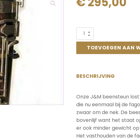
€
295,00
Alternative:
5300
Beensteun
J&M
TOEVOEGEN AAN 
inclusief
montage.
aantal
BESCHRIJVING
Onze J&M beensteun lost
die nu eenmaal bij de fag
zwaar om de nek. De beesn
bovenlijf want het staat 
er ook minder gewicht op
Het vasthouden van de fa