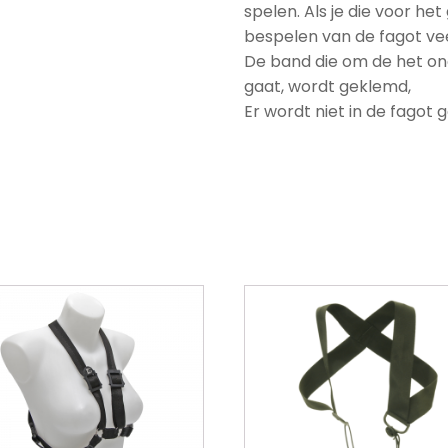
spelen. Als je die voor h
bespelen van de fagot vee
De band die om de het on
gaat, wordt geklemd,
Er wordt niet in de fagot 
Dit
product
heeft
meerdere
variaties.
Deze
optie