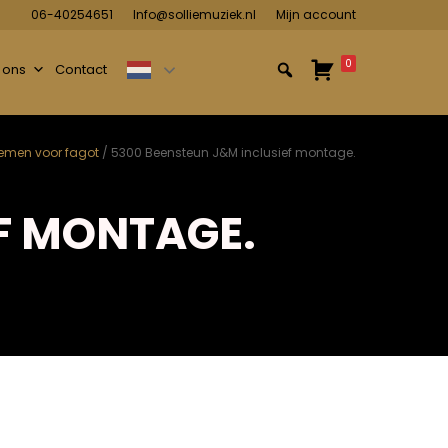
06-40254651
Info@solliemuziek.nl
Mijn account
0
 ons
Contact
emen voor fagot
/ 5300 Beensteun J&M inclusief montage.
F MONTAGE.