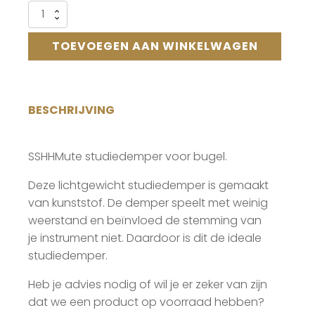
Alternative:
SSHHMute
studiedemper
bugel
TOEVOEGEN AAN WINKELWAGEN
aantal
BESCHRIJVING
SSHHMute studiedemper voor bugel.
Deze lichtgewicht studiedemper is gemaakt
van kunststof. De demper speelt met weinig
weerstand en beïnvloed de stemming van
je instrument niet. Daardoor is dit de ideale
studiedemper.
Heb je advies nodig of wil je er zeker van zijn
dat we een product op voorraad hebben?