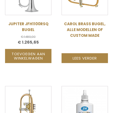
JUPITER JFH1100RSQ
CAROL BRASS BUGEL,
BUGEL
ALLE MODELLEN OF
CUSTOM MADE
€
1.489,00
OORSPRONKELIJKE
HUIDIGE
€
1.265,65
PRIJS
PRIJS
TOEVOEGEN AAN
WAS:
IS:
WINKELWAGEN
LEES VERDER
€ 1.489,00.
€ 1.265,65.