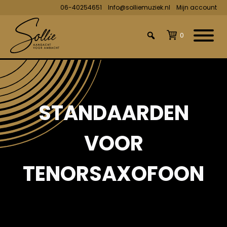
06-40254651
Info@solliemuziek.nl
Mijn account
0
STANDAARDEN
VOOR
TENORSAXOFOON