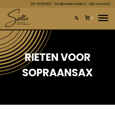
06-40254651
Info@solliemuziek.nl
Mijn account
0
RIETEN VOOR
SOPRAANSAX