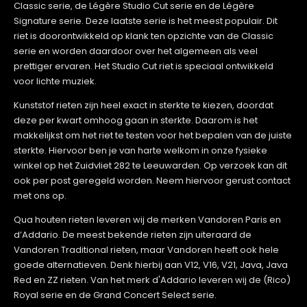
Classic serie, de Légère Studio Cut serie en de Légère
Signature serie. Deze laatste serie is het meest populair. Dit
riet is doorontwikkeld op klank ten opzichte van de Classic
serie en worden daardoor over het algemeen als veel
prettiger ervaren. Het Studio Cut riet is speciaal ontwikkeld
voor lichte muziek.
Kunststof rieten zijn heel exact in sterkte te kiezen, doordat
deze per kwart omhoog gaan in sterkte. Daarom is het
makkelijkst om het riet te testen voor het bepalen van de juiste
sterkte. Hiervoor ben je van harte welkom in onze fysieke
winkel op het Zuidvliet 282 te Leeuwarden. Op verzoek kan dit
ook per post geregeld worden. Neem hiervoor gerust contact
met ons op.
Qua houten rieten leveren wij de merken Vandoren Paris en
d’Addario. De meest bekende rieten zijn uiteraard de
Vandoren Traditional rieten, maar Vandoren heeft ook hele
goede alternatieven. Denk hierbij aan V12, V16, V21, Java, Java
Red en ZZ rieten. Van het merk d'Addario leveren wij de (Rico)
Royal serie en de Grand Concert Select serie.