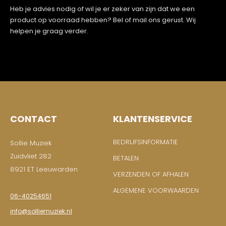
Heb je advies nodig of wil je er zeker van zijn dat we een
product op voorraad hebben? Bel of mail ons gerust. Wij
helpen je graag verder.
CONTACT
KLANTENSERVICE
BEDRIJFSINFORMATIE
Sollie Muziek
Zuidvliet 282
BETALEN
8921 ET Leeuwarden
VERZENDEN OF AFHALEN
ALGEMENE VOORWAARDEN
06-40254651
info@solliemuziek.nl