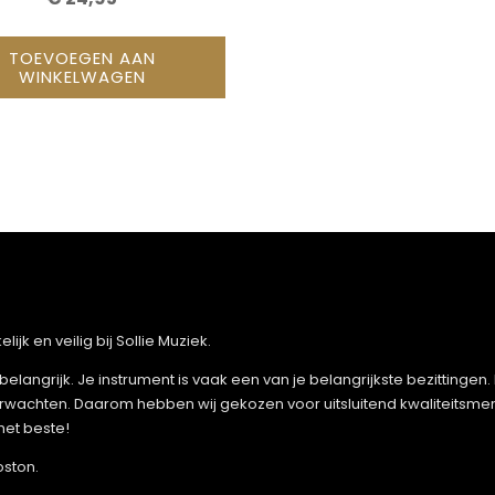
TOEVOEGEN AAN
WINKELWAGEN
jk en veilig bij Sollie Muziek.
belangrijk. Je instrument is vaak een van je belangrijkste bezittinge
rwachten. Daarom hebben wij gekozen voor uitsluitend kwaliteitsme
het beste!
oston.