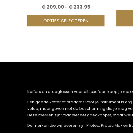
PRIJSKLASSE:
€
209,00
-
€
233,95
€ 209,00
OPTIES SELECTEREN
TOT
€ 233,95
Koffers en draagtassen voor altsaxofoon koop je makkeli
Een goede koffer of draagtas voor je instrument is erg 
volop, maar geven niet de bescherming die je mag ve
Deze merken zijn vaak niet het goedkoopst, maar wel 
De merken die wij leveren zijn: Protec, Protec Max en B