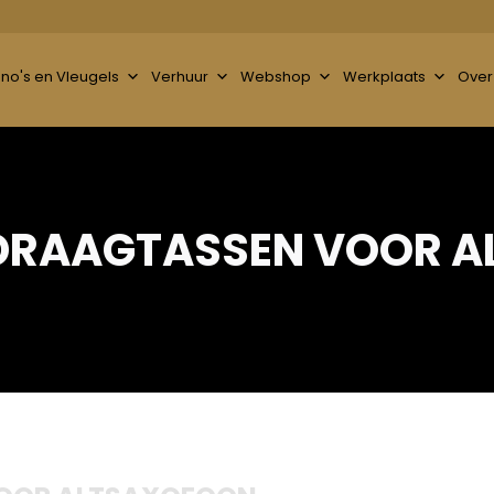
ano's en Vleugels
Verhuur
Webshop
Werkplaats
Over
 DRAAGTASSEN VOOR 