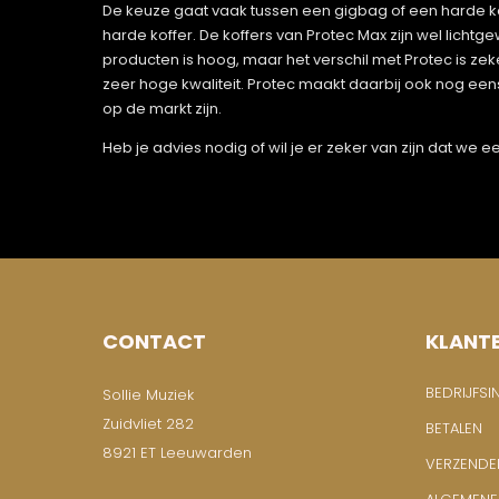
De keuze gaat vaak tussen een gigbag of een harde kof
harde koffer. De koffers van Protec Max zijn wel lichtg
producten is hoog, maar het verschil met Protec is zek
zeer hoge kwaliteit. Protec maakt daarbij ook nog ee
op de markt zijn.
Heb je advies nodig of wil je er zeker van zijn dat we
CONTACT
KLANT
BEDRIJFSI
Sollie Muziek
Zuidvliet 282
BETALEN
8921 ET Leeuwarden
VERZENDE