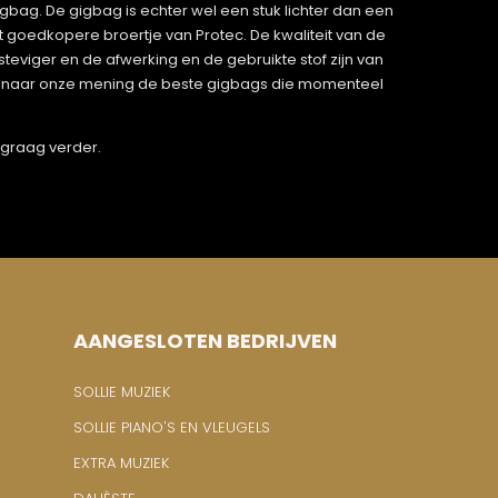
bag. De gigbag is echter wel een stuk lichter dan een
het goedkopere broertje van Protec. De kwaliteit van de
steviger en de afwerking en de gebruikte stof zijn van
het naar onze mening de beste gigbags die momenteel
e graag verder.
AANGESLOTEN BEDRIJVEN
SOLLIE MUZIEK
SOLLIE PIANO'S EN VLEUGELS
EXTRA MUZIEK