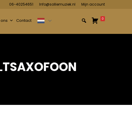
06-40254651
Info@solliemuziek.nl
Mijn account
0
 ons
Contact
ALTSAXOFOON