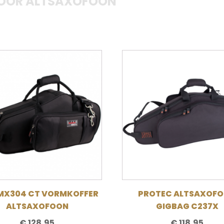
VOOR ALTSAXOFOON
MX304 CT VORMKOFFER
PROTEC ALTSAXOF
ALTSAXOFOON
GIGBAG C237X
€
128,95
€
118,95