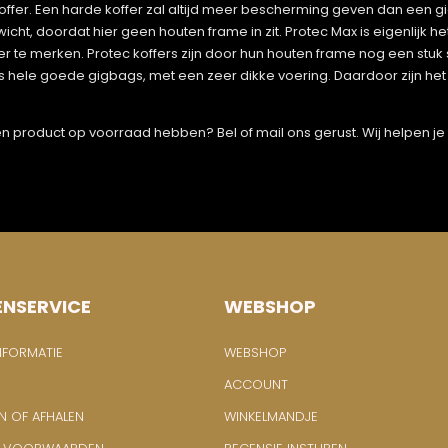
fer. Een harde koffer zal altijd meer bescherming geven dan een gig
ewicht, doordat hier geen houten frame in zit. Protec Max is eigenlijk 
er te merken. Protec koffers zijn door hun houten frame nog een stuk 
ns hele goede gigbags, met een zeer dikke voering. Daardoor zijn 
 een product op voorraad hebben? Bel of mail ons gerust. Wij helpen j
ENSERVICE
WEBSHOP
NFORMATIE
WEBSHOP
ACCOUNT
N OF AFHALEN
WINKELMANDJE