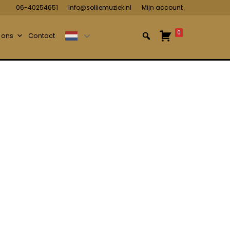
06-40254651
Info@solliemuziek.nl
Mijn account
0
 ons
Contact