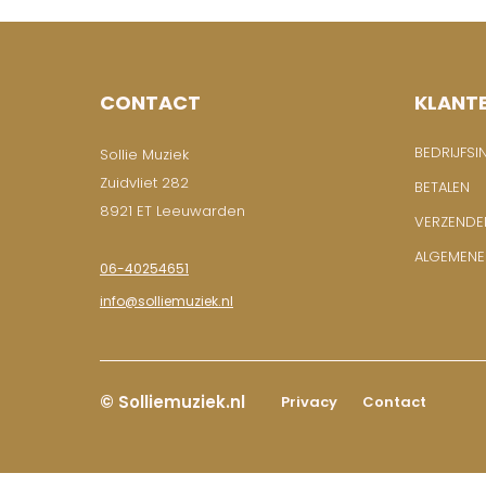
CONTACT
KLANT
BEDRIJFSI
Sollie Muziek
Zuidvliet 282
BETALEN
8921 ET Leeuwarden
VERZENDE
ALGEMEN
06-40254651
info@solliemuziek.nl
© Solliemuziek.nl
Privacy
Contact