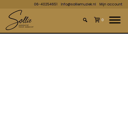
06-40254651
Info@solliemuziek.nl
Mijn account
0