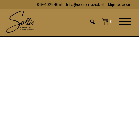
06-40254651
Info@solliemuziek.nl
Mijn account
0