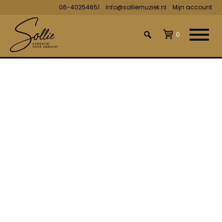
06-40254651
Info@solliemuziek.nl
Mijn account
0