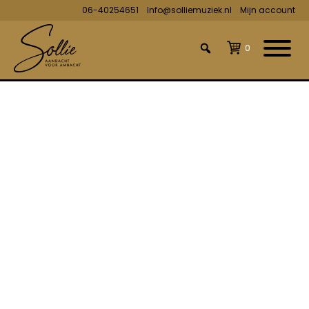
06-40254651
Info@solliemuziek.nl
Mijn account
0