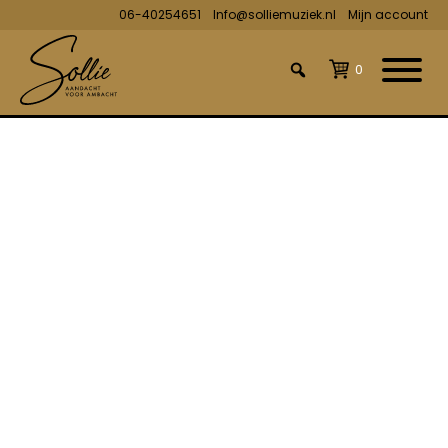
06-40254651
Info@solliemuziek.nl
Mijn account
0