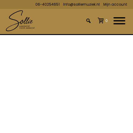
06-40254651
Info@solliemuziek.nl
Mijn account
0