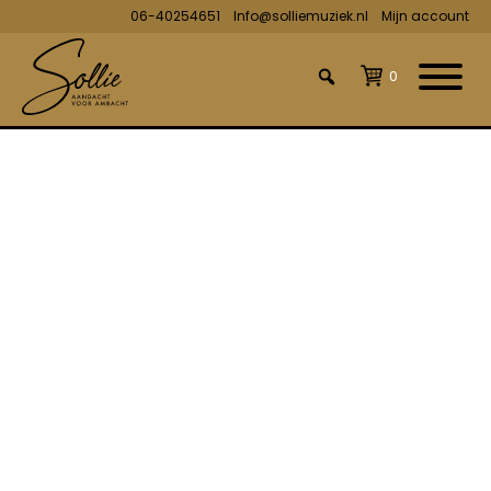
06-40254651
Info@solliemuziek.nl
Mijn account
0