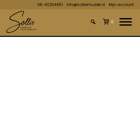
06-40254651
Info@solliemuziek.nl
Mijn account
0